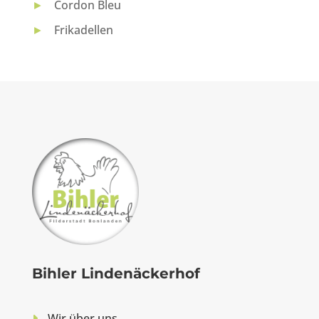
►
Cordon Bleu
►
Frikadellen
Bihler Lindenäckerhof
Wir über uns