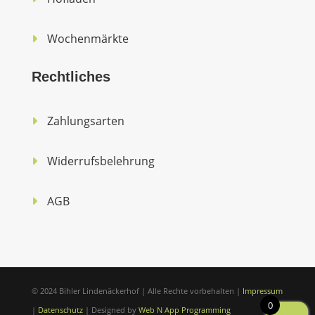
Wochenmärkte
Rechtliches
Zahlungsarten
Widerrufsbelehrung
AGB
© 2024 Bihler Lindenäckerhof | Alle Rechte vorbehalten |
Impressum
0
|
Datenschutz
| Designed by
Web N App Programming