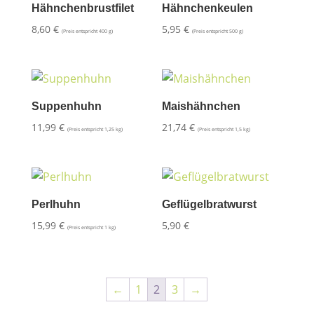
Hähnchenbrustfilet
Hähnchenkeulen
8,60
€
5,95
€
(Preis entspricht 400 g)
(Preis entspricht 500 g)
Suppenhuhn
Maishähnchen
11,99
€
21,74
€
(Preis entspricht 1,25 kg)
(Preis entspricht 1,5 kg)
Perlhuhn
Geflügelbratwurst
15,99
€
5,90
€
(Preis entspricht 1 kg)
←
1
2
3
→